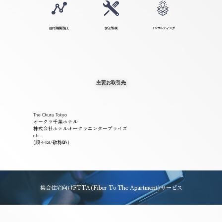
設計/構築/施工
保守/監視
コンサルティング
主要お取引先
The Okura Tokyo
オークラ千葉ホテル
株式会社ホテルオークラエンタープライズ
etc.
(順不同/敬称略)
集合住宅向けFTTA(Fiber To The Apartment)サービス