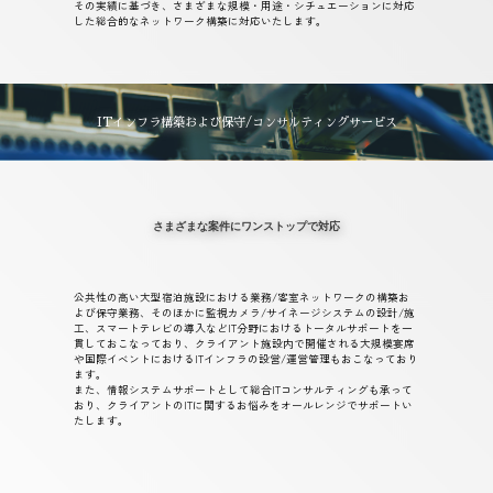
その実績に基づき、さまざまな規模・用途・シチュエーションに対応
した総合的なネットワーク構築に対応いたします。
ITインフラ構築および保守/コンサルティングサービス
さまざまな案件にワンストップで対応
公共性の高い大型宿泊施設における業務/客室ネットワークの構築お
よび保守業務、そのほかに監視カメラ/サイネージシステムの設計/施
工、スマートテレビの導入などIT分野におけるトータルサポートを一
貫しておこなっており、クライアント施設内で開催される大規模宴席
や国際イベントにおけるITインフラの設営/運営管理もおこなっており
ます。
また、情報システムサポートとして総合ITコンサルティングも承って
おり、クライアントのITに関するお悩みをオールレンジでサポートい
たします。