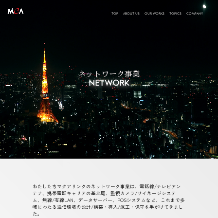
TOP
ABOUT US
OUR WORKS
TOPICS
COMPANY
ネットワーク事業
NETWORK
わたしたちマクアリンクのネットワーク事業は、電話線/テレビアン
テナ、携帯電話キャリアの基地局、監視カメラ/サイネージシステ
ム、無線/有線LAN、データサーバー、POSシステムなど、これまで多
岐にわたる通信環境の設計/構築・導入/施工・保守を手がけてきまし
た。